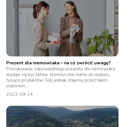
Prezent dla niemowlaka – na co zwrócić uwagę?
Poszukiwanie odpowiedniego prezentu dla niemowlaka
wydaje się być łatwe, teoretycznie mamy do wyboru
tysiące produktów. Gdy jednak stajemy przed takim
wyborem,...
2023-09-14