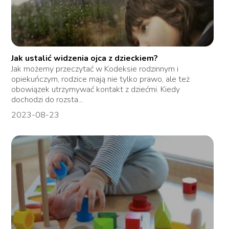
Jak ustalić widzenia ojca z dzieckiem?
Jak możemy przeczytać w Kodeksie rodzinnym i
opiekuńczym, rodzice mają nie tylko prawo, ale też
obowiązek utrzymywać kontakt z dziećmi. Kiedy
dochodzi do rozsta...
2023-08-23