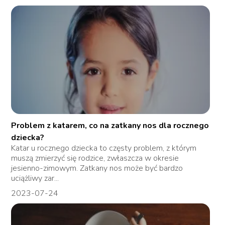
Problem z katarem, co na zatkany nos dla rocznego
dziecka?
Katar u rocznego dziecka to częsty problem, z którym
muszą zmierzyć się rodzice, zwłaszcza w okresie
jesienno-zimowym. Zatkany nos może być bardzo
uciążliwy zar...
2023-07-24