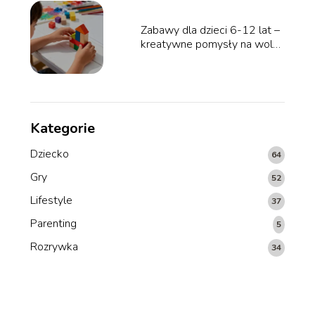
Zabawy dla dzieci 6-12 lat –
kreatywne pomysły na wolny
czas
Kategorie
Dziecko
64
Gry
52
Lifestyle
37
Parenting
5
Rozrywka
34