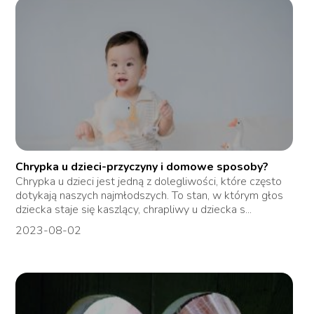
Chrypka u dzieci-przyczyny i domowe sposoby?
Chrypka u dzieci jest jedną z dolegliwości, które często
dotykają naszych najmłodszych. To stan, w którym głos
dziecka staje się kaszlący, chrapliwy u dziecka s...
2023-08-02