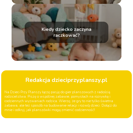
Kiedy dziecko zaczyna
raczkować?
Redakcja dzieciprzyplanszy.pl
Na Dzieci Przy Planszy łączę pasję do gier planszowych z radością
rodzicielstwa. Piszę o wspólnej zabawie, pomysłach na rozrywkę i
codziennych wyzwaniach rodzica. Wierzę, że gry to nie tylko świetna
zabawa, ale też sposób na budowanie relacji i rozwój dzieci. Dołącz do
mnie i odkryj, jak planszówki mogą zmienić codzienność!