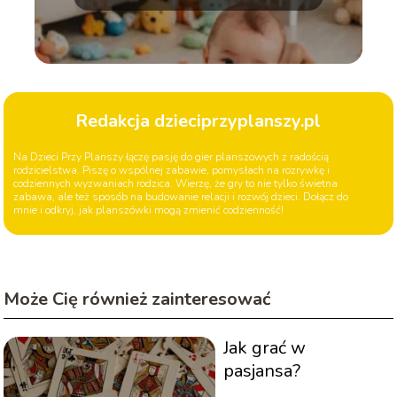
Redakcja dzieciprzyplanszy.pl
Na Dzieci Przy Planszy łączę pasję do gier planszowych z radością
rodzicielstwa. Piszę o wspólnej zabawie, pomysłach na rozrywkę i
codziennych wyzwaniach rodzica. Wierzę, że gry to nie tylko świetna
zabawa, ale też sposób na budowanie relacji i rozwój dzieci. Dołącz do
mnie i odkryj, jak planszówki mogą zmienić codzienność!
Może Cię również zainteresować
Jak grać w
pasjansa?