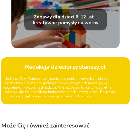
Zabawy dla dzieci 6-12 lat –
kreatywne pomysły na wolny
czas
Redakcja dzieciprzyplanszy.pl
Na Dzieci Przy Planszy łączę pasję do gier planszowych z radością
rodzicielstwa. Piszę o wspólnej zabawie, pomysłach na rozrywkę i
codziennych wyzwaniach rodzica. Wierzę, że gry to nie tylko świetna
zabawa, ale też sposób na budowanie relacji i rozwój dzieci. Dołącz do
mnie i odkryj, jak planszówki mogą zmienić codzienność!
Może Cię również zainteresować