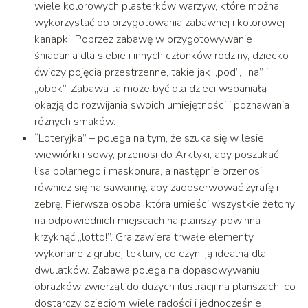
wiele kolorowych plasterków warzyw, które można
wykorzystać do przygotowania zabawnej i kolorowej
kanapki. Poprzez zabawę w przygotowywanie
śniadania dla siebie i innych członków rodziny, dziecko
ćwiczy pojęcia przestrzenne, takie jak „pod”, „na” i
„obok”. Zabawa ta może być dla dzieci wspaniałą
okazją do rozwijania swoich umiejętności i poznawania
różnych smaków.
“Loteryjka” – polega na tym, że szuka się w lesie
wiewiórki i sowy, przenosi do Arktyki, aby poszukać
lisa polarnego i maskonura, a następnie przenosi
również się na sawannę, aby zaobserwować żyrafę i
zebrę. Pierwsza osoba, która umieści wszystkie żetony
na odpowiednich miejscach na planszy, powinna
krzyknąć „lotto!”. Gra zawiera trwałe elementy
wykonane z grubej tektury, co czyni ją idealną dla
dwulatków. Zabawa polega na dopasowywaniu
obrazków zwierząt do dużych ilustracji na planszach, co
dostarczy dzieciom wiele radości i jednocześnie