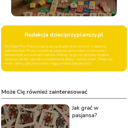
Redakcja dzieciprzyplanszy.pl
Na Dzieci Przy Planszy łączę pasję do gier planszowych z radością
rodzicielstwa. Piszę o wspólnej zabawie, pomysłach na rozrywkę i
codziennych wyzwaniach rodzica. Wierzę, że gry to nie tylko świetna
zabawa, ale też sposób na budowanie relacji i rozwój dzieci. Dołącz do
mnie i odkryj, jak planszówki mogą zmienić codzienność!
Może Cię również zainteresować
Jak grać w
pasjansa?