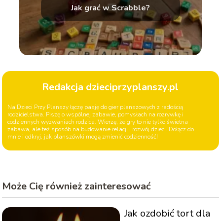
Jak grać w Scrabble?
Redakcja dzieciprzyplanszy.pl
Na Dzieci Przy Planszy łączę pasję do gier planszowych z radością
rodzicielstwa. Piszę o wspólnej zabawie, pomysłach na rozrywkę i
codziennych wyzwaniach rodzica. Wierzę, że gry to nie tylko świetna
zabawa, ale też sposób na budowanie relacji i rozwój dzieci. Dołącz do
mnie i odkryj, jak planszówki mogą zmienić codzienność!
Może Cię również zainteresować
Jak ozdobić tort dla