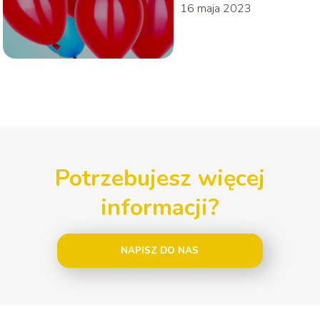
gości
16 maja 2023
Potrzebujesz więcej
informacji?
NAPISZ DO NAS