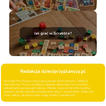
Jak grać w Scrabble?
Redakcja dzieciprzyplanszy.pl
Na Dzieci Przy Planszy łączę pasję do gier planszowych z radością
rodzicielstwa. Piszę o wspólnej zabawie, pomysłach na rozrywkę i
codziennych wyzwaniach rodzica. Wierzę, że gry to nie tylko świetna
zabawa, ale też sposób na budowanie relacji i rozwój dzieci. Dołącz do
mnie i odkryj, jak planszówki mogą zmienić codzienność!