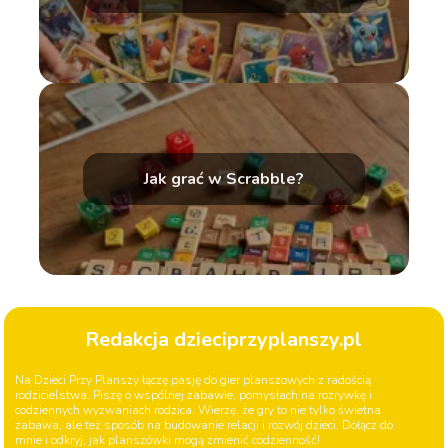
Jak grać w Scrabble?
Redakcja dzieciprzyplanszy.pl
Na Dzieci Przy Planszy łączę pasję do gier planszowych z radością
rodzicielstwa. Piszę o wspólnej zabawie, pomysłach na rozrywkę i
codziennych wyzwaniach rodzica. Wierzę, że gry to nie tylko świetna
zabawa, ale też sposób na budowanie relacji i rozwój dzieci. Dołącz do
mnie i odkryj, jak planszówki mogą zmienić codzienność!