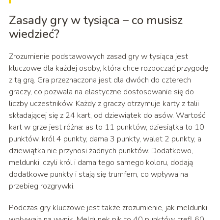
Zasady gry w tysiąca – co musisz
wiedzieć?
Zrozumienie podstawowych zasad gry w tysiąca jest
kluczowe dla każdej osoby, która chce rozpocząć przygodę
z tą grą. Gra przeznaczona jest dla dwóch do czterech
graczy, co pozwala na elastyczne dostosowanie się do
liczby uczestników. Każdy z graczy otrzymuje karty z talii
składającej się z 24 kart, od dziewiątek do asów. Wartość
kart w grze jest różna: as to 11 punktów, dziesiątka to 10
punktów, król 4 punkty, dama 3 punkty, walet 2 punkty, a
dziewiątka nie przynosi żadnych punktów. Dodatkowo,
meldunki, czyli król i dama tego samego koloru, dodają
dodatkowe punkty i stają się trumfem, co wpływa na
przebieg rozgrywki.
Podczas gry kluczowe jest także zrozumienie, jak meldunki
wpływają na wynik. Meldunek pik to 40 punktów, trefl 60