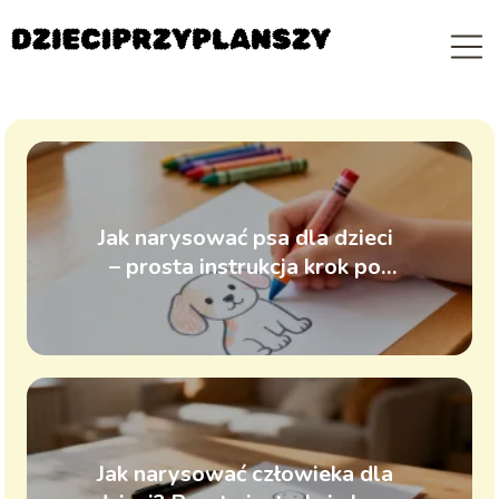
Jak narysować psa dla dzieci
– prosta instrukcja krok po
kroku
Jak narysować człowieka dla