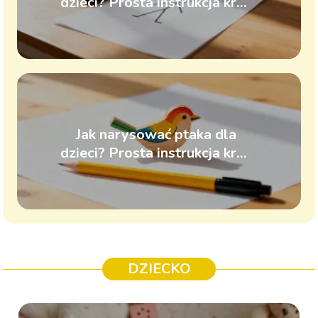
dzieci? Prosta instrukcja krok
po kroku
Jak narysować ptaka dla
dzieci? Prosta instrukcja krok
po kroku
DZIECKO