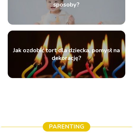
sposoby?
Jak ozdobić tort dla dziecka, pomysł na
dekorację?
PARENTING